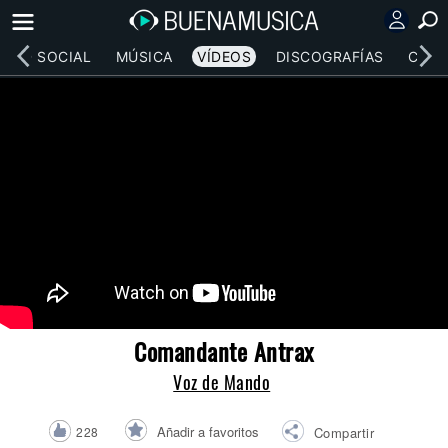
RED SOCIAL
MÚSICA
VÍDEOS
DISCOGRAFÍAS
CONC
Comandante Antrax
Voz de Mando
Añadir a favoritos
228
Compartir