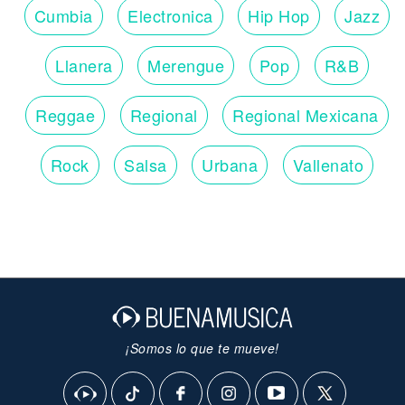
Cumbia
Electronica
Hip Hop
Jazz
Llanera
Merengue
Pop
R&B
Reggae
Regional
Regional Mexicana
Rock
Salsa
Urbana
Vallenato
¡Somos lo que te mueve!