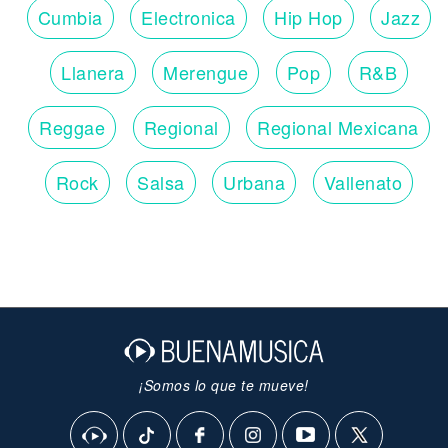
Cumbia
Electronica
Hip Hop
Jazz
Llanera
Merengue
Pop
R&B
Reggae
Regional
Regional Mexicana
Rock
Salsa
Urbana
Vallenato
¡Somos lo que te mueve!