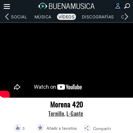
RED SOCIAL
MÚSICA
VÍDEOS
DISCOGRAFÍAS
CONC
Morena 420
Tornillo
,
L-Gante
Añadir a favoritos
3
Compartir