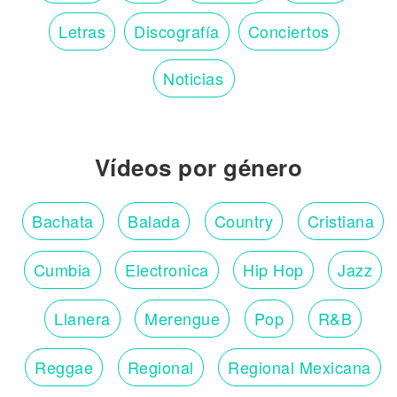
Letras
Discografía
Conciertos
Noticias
Vídeos por género
Bachata
Balada
Country
Cristiana
Cumbia
Electronica
Hip Hop
Jazz
Llanera
Merengue
Pop
R&B
Reggae
Regional
Regional Mexicana