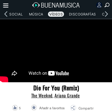
RED SOCIAL
MÚSICA
VÍDEOS
DISCOGRAFÍAS
CONC
Die For You (Remix)
The Weeknd
,
Ariana Grande
Añadir a favoritos
5
Compartir