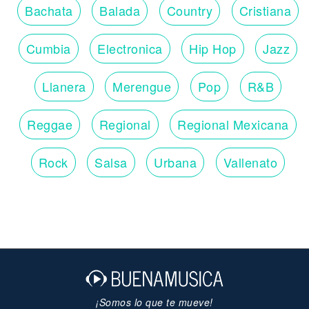
Bachata
Balada
Country
Cristiana
Cumbia
Electronica
Hip Hop
Jazz
Llanera
Merengue
Pop
R&B
Reggae
Regional
Regional Mexicana
Rock
Salsa
Urbana
Vallenato
¡Somos lo que te mueve!