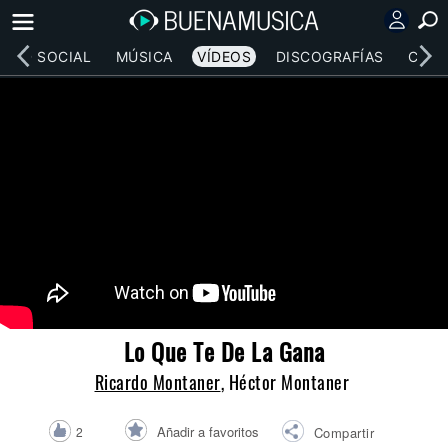
RED SOCIAL
MÚSICA
VÍDEOS
DISCOGRAFÍAS
CONC
Lo Que Te De La Gana
Ricardo Montaner
, Héctor Montaner
Añadir a favoritos
2
Compartir