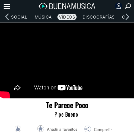
RED SOCIAL
MÚSICA
VÍDEOS
DISCOGRAFÍAS
CONC
Te Parece Poco
Pipe Bueno
Añadir a favoritos
Compartir