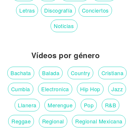
Letras
Discografía
Conciertos
Noticias
Vídeos por género
Bachata
Balada
Country
Cristiana
Cumbia
Electronica
Hip Hop
Jazz
Llanera
Merengue
Pop
R&B
Reggae
Regional
Regional Mexicana