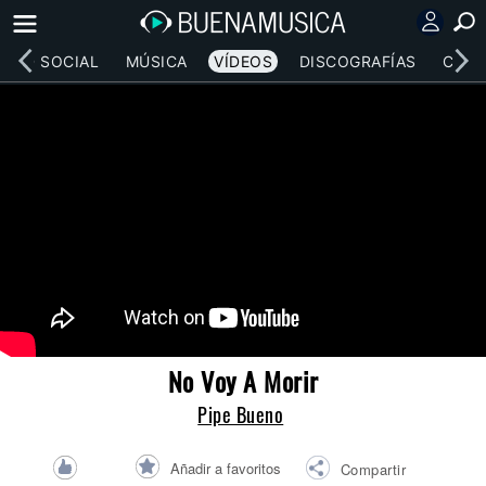
RED SOCIAL
MÚSICA
VÍDEOS
DISCOGRAFÍAS
CONC
No Voy A Morir
Pipe Bueno
Añadir a favoritos
Compartir