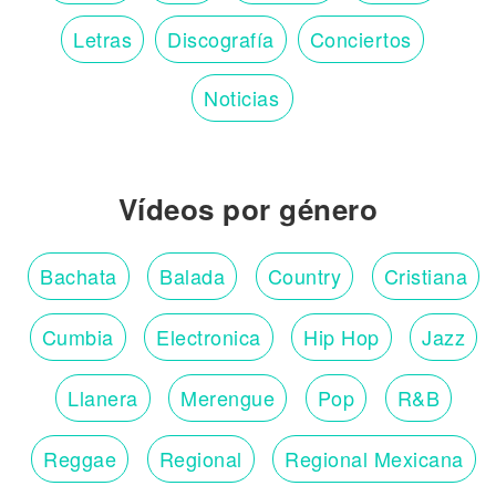
Letras
Discografía
Conciertos
Noticias
Vídeos por género
Bachata
Balada
Country
Cristiana
Cumbia
Electronica
Hip Hop
Jazz
Llanera
Merengue
Pop
R&B
Reggae
Regional
Regional Mexicana