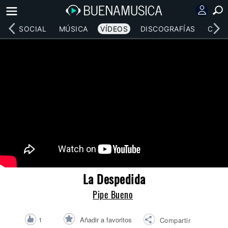
RED SOCIAL
MÚSICA
VÍDEOS
DISCOGRAFÍAS
CONC
La Despedida
Pipe Bueno
Añadir a favoritos
1
Compartir