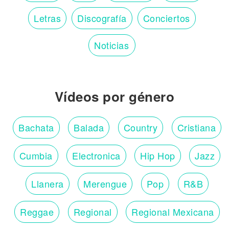
Letras
Discografía
Conciertos
Noticias
Vídeos por género
Bachata
Balada
Country
Cristiana
Cumbia
Electronica
Hip Hop
Jazz
Llanera
Merengue
Pop
R&B
Reggae
Regional
Regional Mexicana