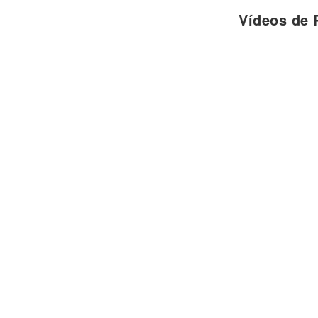
Pues yo
Vídeos de 
Ahora ya no tengo en quien confiar
Renuncio a el amor
Cupido falló
Esa flecha en el camino se dañó
Renuncio a el amor
Cupido falló
Esa flecha destrozó mi corazón