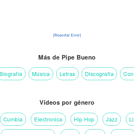
[Reportar Error]
Más de Pipe Bueno
Biografía
Música
Letras
Discografía
Con
Vídeos por género
Cumbia
Electronica
Hip Hop
Jazz
L