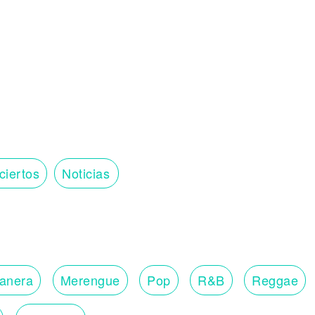
ciertos
Noticias
lanera
Merengue
Pop
R&B
Reggae