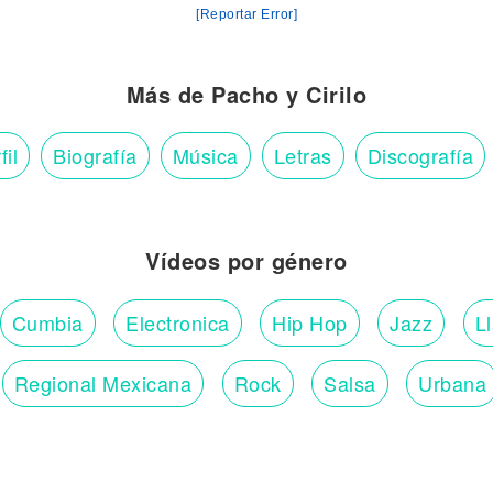
[Reportar Error]
Más de Pacho y Cirilo
fil
Biografía
Música
Letras
Discografía
Vídeos por género
Cumbia
Electronica
Hip Hop
Jazz
L
Regional Mexicana
Rock
Salsa
Urbana