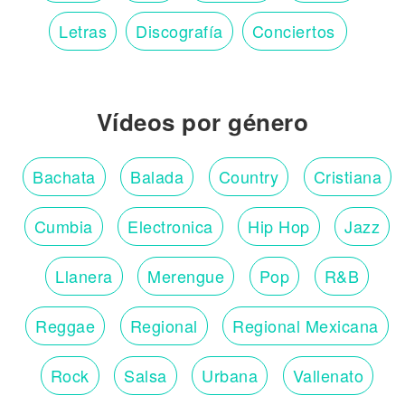
Letras
Discografía
Conciertos
Vídeos por género
Bachata
Balada
Country
Cristiana
Cumbia
Electronica
Hip Hop
Jazz
Llanera
Merengue
Pop
R&B
Reggae
Regional
Regional Mexicana
Rock
Salsa
Urbana
Vallenato