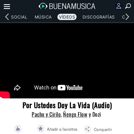
RED SOCIAL
MÚSICA
VÍDEOS
DISCOGRAFÍAS
CONC
Por Ustedes Doy La Vida (Audio)
Pacho y Cirilo
,
Ñengo Flow
y Dozi
Añadir a favoritos
Compartir