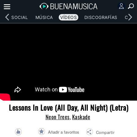
RED SOCIAL
MÚSICA
VÍDEOS
DISCOGRAFÍAS
CONC
Lessons In Love (All Day, All Night) (Letra)
Neon Trees
,
Kaskade
Añadir a favoritos
Compartir