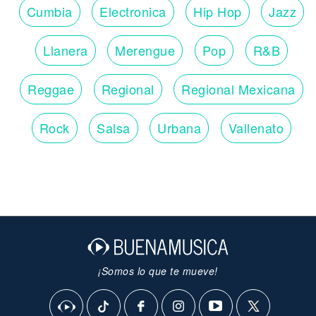
Cumbia
Electronica
Hip Hop
Jazz
Llanera
Merengue
Pop
R&B
Reggae
Regional
Regional Mexicana
Rock
Salsa
Urbana
Vallenato
¡Somos lo que te mueve!