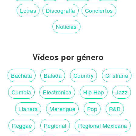
Letras
Discografía
Conciertos
Noticias
Vídeos por género
Bachata
Balada
Country
Cristiana
Cumbia
Electronica
Hip Hop
Jazz
Llanera
Merengue
Pop
R&B
Reggae
Regional
Regional Mexicana