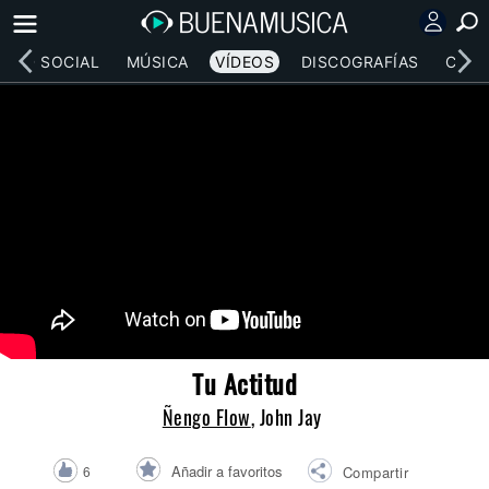
RED SOCIAL
MÚSICA
VÍDEOS
DISCOGRAFÍAS
CONC
Tu Actitud
Ñengo Flow
, John Jay
Añadir a favoritos
6
Compartir