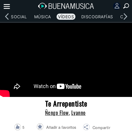
RED SOCIAL
MÚSICA
VÍDEOS
DISCOGRAFÍAS
CONC
Te Arrepentiste
Ñengo Flow
,
Lyanno
Añadir a favoritos
5
Compartir