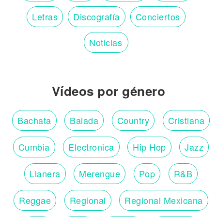
Letras
Discografía
Conciertos
Noticias
Vídeos por género
Bachata
Balada
Country
Cristiana
Cumbia
Electronica
Hip Hop
Jazz
Llanera
Merengue
Pop
R&B
Reggae
Regional
Regional Mexicana