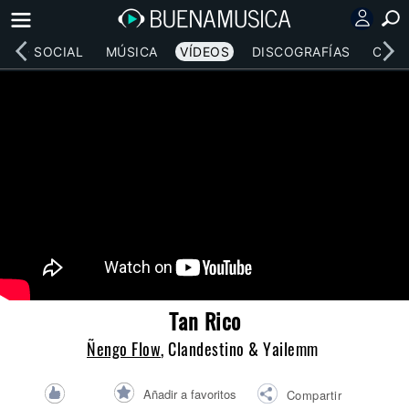
RED SOCIAL
MÚSICA
VÍDEOS
DISCOGRAFÍAS
CONC
Tan Rico
Ñengo Flow
, Clandestino & Yailemm
Añadir a favoritos
Compartir