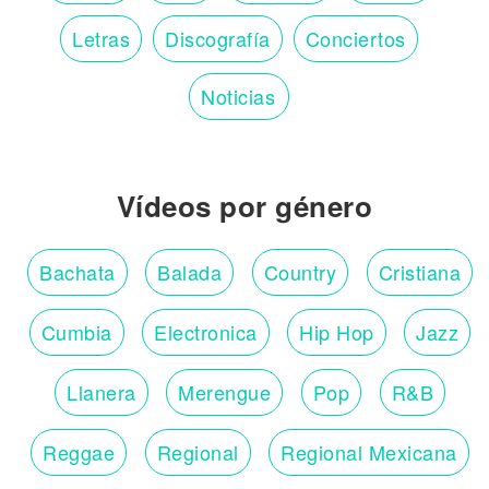
Letras
Discografía
Conciertos
Noticias
Vídeos por género
Bachata
Balada
Country
Cristiana
Cumbia
Electronica
Hip Hop
Jazz
Llanera
Merengue
Pop
R&B
Reggae
Regional
Regional Mexicana