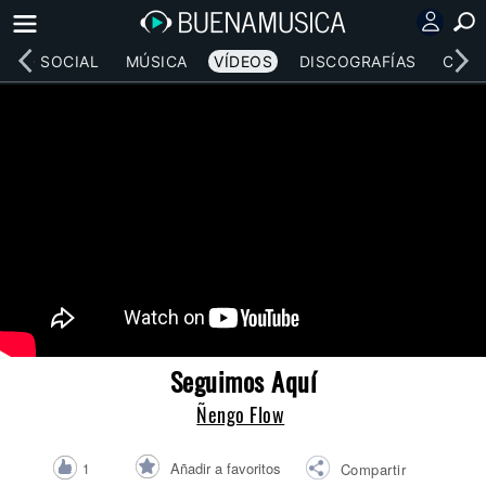
RED SOCIAL
MÚSICA
VÍDEOS
DISCOGRAFÍAS
CONC
Seguimos Aquí
Ñengo Flow
Añadir a favoritos
1
Compartir