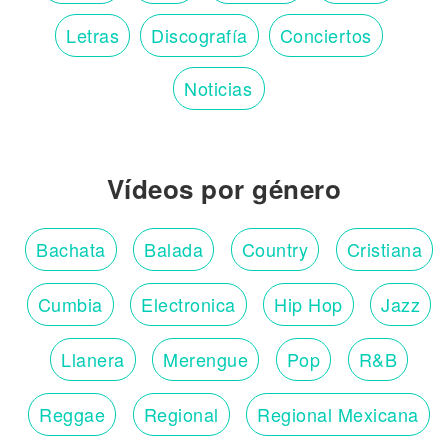
Letras
Discografía
Conciertos
Noticias
Vídeos por género
Bachata
Balada
Country
Cristiana
Cumbia
Electronica
Hip Hop
Jazz
Llanera
Merengue
Pop
R&B
Reggae
Regional
Regional Mexicana