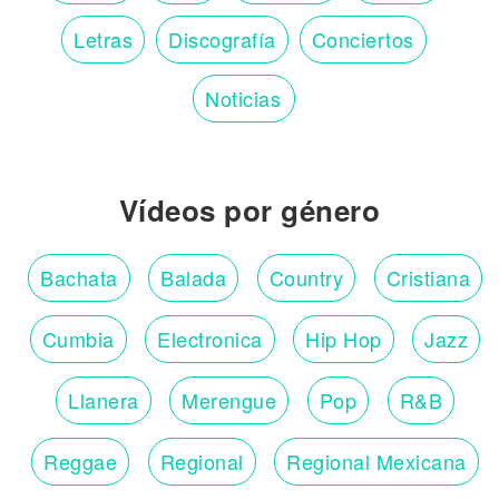
Letras
Discografía
Conciertos
Noticias
Vídeos por género
Bachata
Balada
Country
Cristiana
Cumbia
Electronica
Hip Hop
Jazz
Llanera
Merengue
Pop
R&B
Reggae
Regional
Regional Mexicana