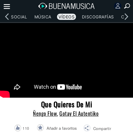
RED SOCIAL
MÚSICA
VÍDEOS
DISCOGRAFÍAS
CONC
Que Quieres De Mi
Ñengo Flow
,
Gotay El Autentiko
Añadir a favoritos
110
Compartir