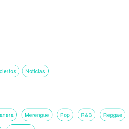
ciertos
Noticias
lanera
Merengue
Pop
R&B
Reggae