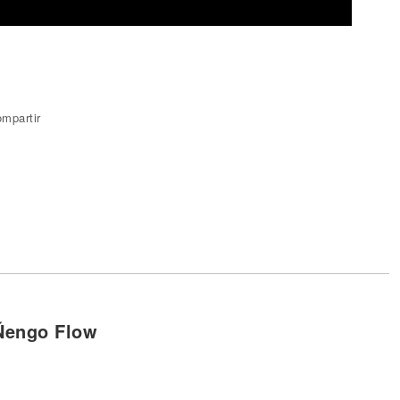
mpartir
Ñengo Flow