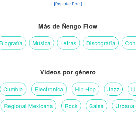
[Reportar Error]
Más de Ñengo Flow
Biografía
Música
Letras
Discografía
Con
Vídeos por género
Cumbia
Electronica
Hip Hop
Jazz
L
Regional Mexicana
Rock
Salsa
Urbana