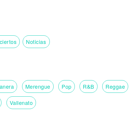
ciertos
Noticias
lanera
Merengue
Pop
R&B
Reggae
Vallenato