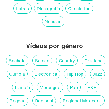
Letras
Discografía
Conciertos
Noticias
Vídeos por género
Bachata
Balada
Country
Cristiana
Cumbia
Electronica
Hip Hop
Jazz
Llanera
Merengue
Pop
R&B
Reggae
Regional
Regional Mexicana