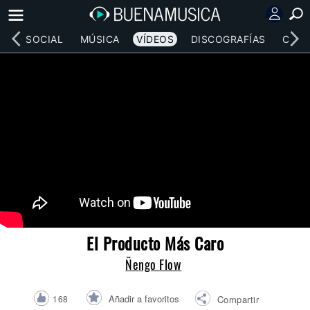
RED SOCIAL
MÚSICA
VÍDEOS
DISCOGRAFÍAS
CONC
El Producto Más Caro
Ñengo Flow
Añadir a favoritos
168
Compartir