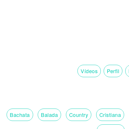
tu sabes lo que buscamos
(Chiko Swagg)
con mi corillo aquí
............................
............................
con un par de copas más
y se va conmigo
donde llegamos tenemos el area control
.....dinero por lo que queremos
donde llegamos tenemos el area control
..........en el parintero
Vídeos
Perfil
ella!
chosen few urbano la continuacion esto 
el Ñengo Flow el realg4life baby
el boy wonder
duran de couch
des de la carretera
Bachata
Balada
Country
Cristiana
realg4life baby
Chiko Swagg in I quality realg4life