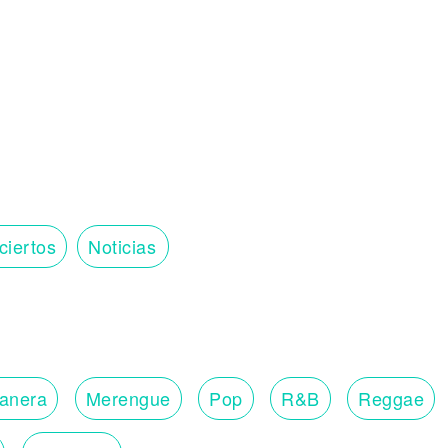
ciertos
Noticias
lanera
Merengue
Pop
R&B
Reggae