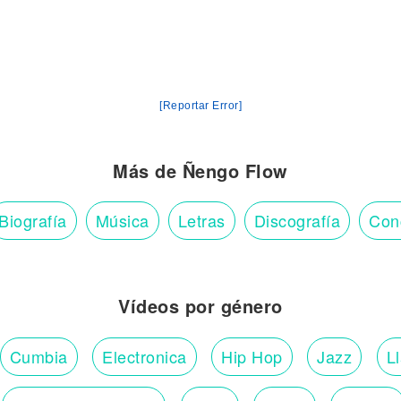
[Reportar Error]
á
Más de Ñengo Flow
á
Biografía
Música
Letras
Discografía
Con
es
Vídeos por género
Cumbia
Electronica
Hip Hop
Jazz
L