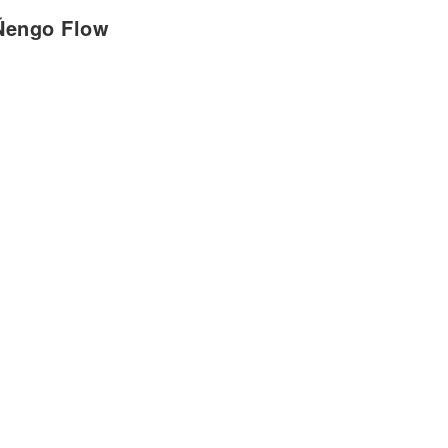
Ñengo Flow
á
á