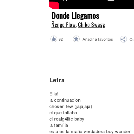
Noticias
Donde Llegamos
Ñengo Flow
,
Chiko Swagg
Añadir a favoritos
92
Co
Letra
Ella!
la continuacion
chosen few (jajajaja)
el que faltaba
el realg4life baby
la família
esto es la mafia verdadera boy wonder