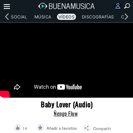
RED SOCIAL
MÚSICA
VÍDEOS
DISCOGRAFÍAS
CONC
Baby Lover (Audio)
Ñengo Flow
Añadir a favoritos
14
Compartir