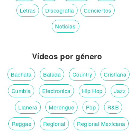
Letras
Discografía
Conciertos
Noticias
Vídeos por género
Bachata
Balada
Country
Cristiana
Cumbia
Electronica
Hip Hop
Jazz
Llanera
Merengue
Pop
R&B
Reggae
Regional
Regional Mexicana