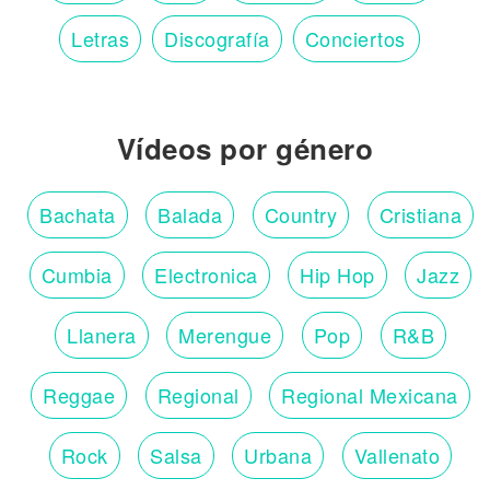
Letras
Discografía
Conciertos
Vídeos por género
Bachata
Balada
Country
Cristiana
Cumbia
Electronica
Hip Hop
Jazz
Llanera
Merengue
Pop
R&B
Reggae
Regional
Regional Mexicana
Rock
Salsa
Urbana
Vallenato