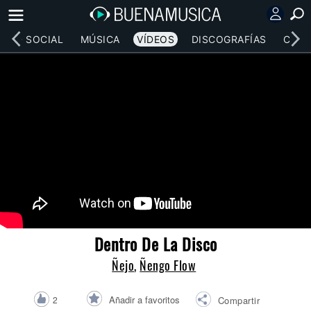
RED SOCIAL
MÚSICA
VÍDEOS
DISCOGRAFÍAS
CONC
Dentro De La Disco
Ñejo
,
Ñengo Flow
Añadir a favoritos
2
Compartir