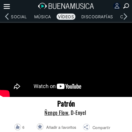
RED SOCIAL
MÚSICA
VÍDEOS
DISCOGRAFÍAS
CONC
Patrón
Ñengo Flow
, D-Enyel
Añadir a favoritos
6
Compartir