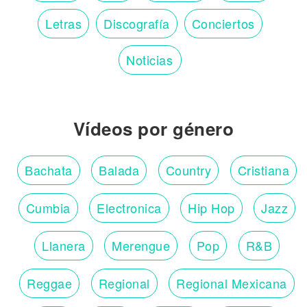
Letras
Discografía
Conciertos
Noticias
Vídeos por género
Bachata
Balada
Country
Cristiana
Cumbia
Electronica
Hip Hop
Jazz
Llanera
Merengue
Pop
R&B
Reggae
Regional
Regional Mexicana