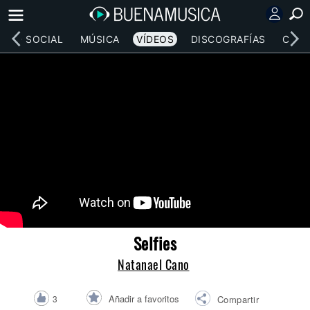
RED SOCIAL
MÚSICA
VÍDEOS
DISCOGRAFÍAS
CONC
Selfies
Natanael Cano
Añadir a favoritos
3
Compartir