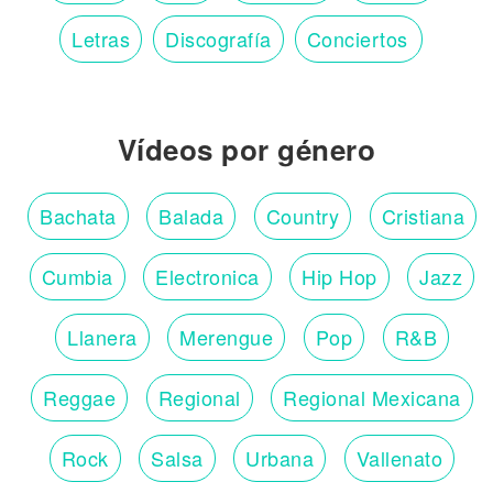
Letras
Discografía
Conciertos
Vídeos por género
Bachata
Balada
Country
Cristiana
Cumbia
Electronica
Hip Hop
Jazz
Llanera
Merengue
Pop
R&B
Reggae
Regional
Regional Mexicana
Rock
Salsa
Urbana
Vallenato