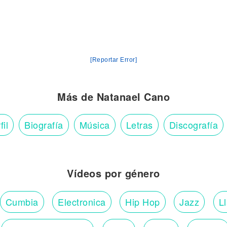
[Reportar Error]
Más de Natanael Cano
fil
Biografía
Música
Letras
Discografía
Vídeos por género
Cumbia
Electronica
Hip Hop
Jazz
L