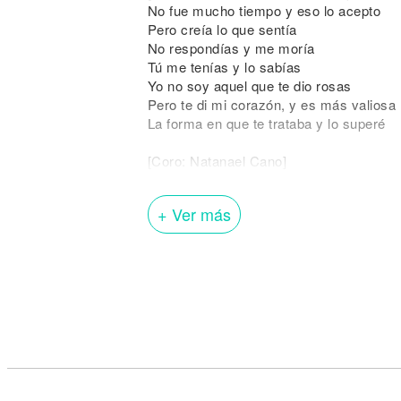
No fue mucho tiempo y eso lo acepto
Pero creía lo que sentía
No respondías y me moría
Tú me tenías y lo sabías
Yo no soy aquel que te dio rosas
Pero te di mi corazón, y es más valiosa
La forma en que te trataba y lo superé
[Coro: Natanael Cano]
La canción se acaba y tú constante
Y el WhatsApp me lo estás llenando de
+ Ver más
Que ya no llames
Que el amor también se vuelve odio rec
[Interludio: Alejandro Fernández & Nata
¡Hey!
¡Mira nomás, cómo pagas el cariño!
¿O cómo ves, compa Nata?
Y así nos pagan, compa Alejandro
¡Ay-ay-ay, viejón!