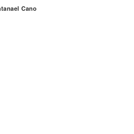
ael Cano]
atanael Cano
ensajes
ordé