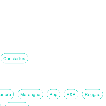
Conciertos
lanera
Merengue
Pop
R&B
Reggae