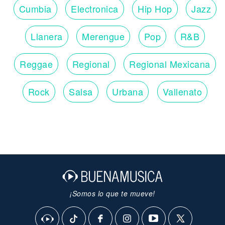
Cumbia
Electronica
Hip Hop
Jazz
Llanera
Merengue
Pop
R&B
Reggae
Regional
Regional Mexicana
Rock
Salsa
Urbana
Vallenato
¡Somos lo que te mueve!