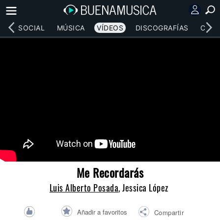
RED SOCIAL
MÚSICA
VÍDEOS
DISCOGRAFÍAS
CONC
Me Recordarás
Luis Alberto Posada
, Jessica López
Añadir a favoritos
Compartir