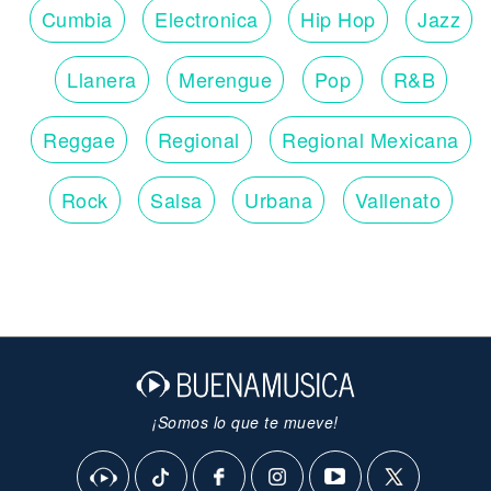
Cumbia
Electronica
Hip Hop
Jazz
Llanera
Merengue
Pop
R&B
Reggae
Regional
Regional Mexicana
Rock
Salsa
Urbana
Vallenato
¡Somos lo que te mueve!