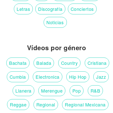
Letras
Discografía
Conciertos
Noticias
Vídeos por género
Bachata
Balada
Country
Cristiana
Cumbia
Electronica
Hip Hop
Jazz
Llanera
Merengue
Pop
R&B
Reggae
Regional
Regional Mexicana