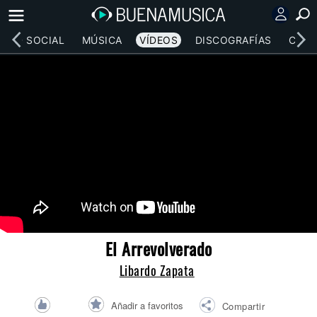
RED SOCIAL
MÚSICA
VÍDEOS
DISCOGRAFÍAS
CONC
El Arrevolverado
Libardo Zapata
Añadir a favoritos
Compartir