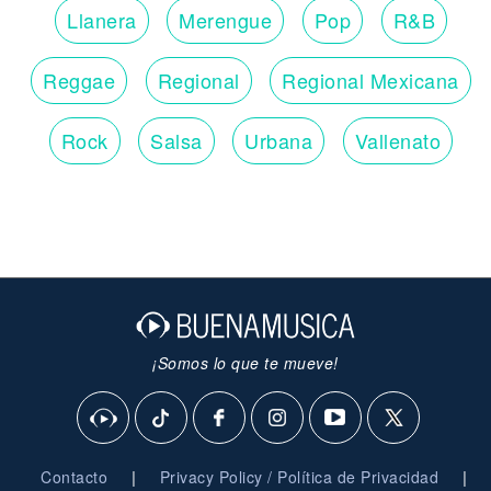
Llanera
Merengue
Pop
R&B
Reggae
Regional
Regional Mexicana
Rock
Salsa
Urbana
Vallenato
¡Somos lo que te mueve!
|
|
Contacto
Privacy Policy / Política de Privacidad