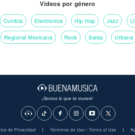
Vídeos por género
Cumbia
Electronica
Hip Hop
Jazz
L
Regional Mexicana
Rock
Salsa
Urbana
¡Somos lo que te mueve!
|
|
ítica de Privacidad
Términos de Uso / Terms of Use
Ag