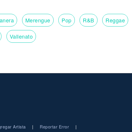
lanera
Merengue
Pop
R&B
Reggae
Vallenato
|
|
regar Artista
Reportar Error