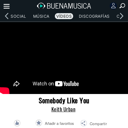
RED SOCIAL
MÚSICA
VÍDEOS
DISCOGRAFÍAS
CONC
Somebody Like You
Keith Urban
Añadir a favoritos
Compartir