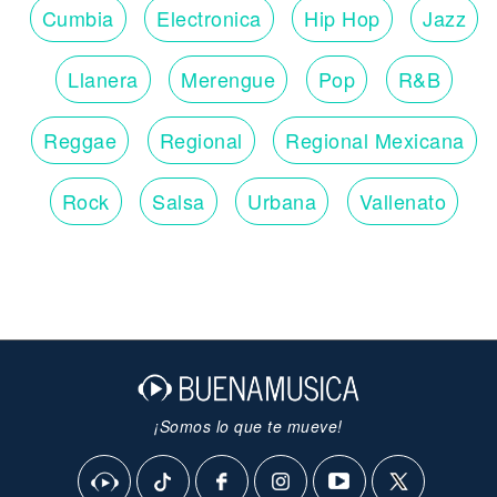
Cumbia
Electronica
Hip Hop
Jazz
Llanera
Merengue
Pop
R&B
Reggae
Regional
Regional Mexicana
Rock
Salsa
Urbana
Vallenato
¡Somos lo que te mueve!