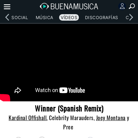
RED SOCIAL
MÚSICA
VÍDEOS
DISCOGRAFÍAS
CONC
Winner (Spanish Remix)
Kardinal Offishall
, Celebrity Marauders,
Joey Montana
y
Pree