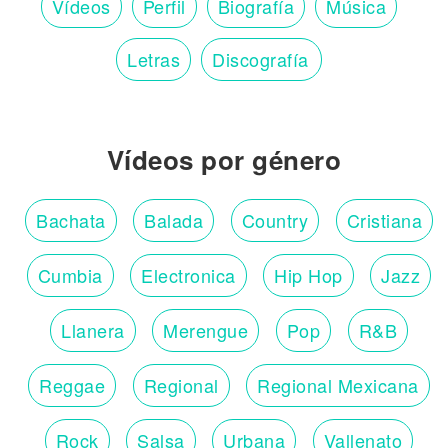
Vídeos
Perfil
Biografía
Música
Letras
Discografía
Vídeos por género
Bachata
Balada
Country
Cristiana
Cumbia
Electronica
Hip Hop
Jazz
Llanera
Merengue
Pop
R&B
Reggae
Regional
Regional Mexicana
Rock
Salsa
Urbana
Vallenato