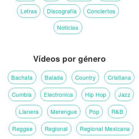
Letras
Discografía
Conciertos
Noticias
Vídeos por género
Bachata
Balada
Country
Cristiana
Cumbia
Electronica
Hip Hop
Jazz
Llanera
Merengue
Pop
R&B
Reggae
Regional
Regional Mexicana