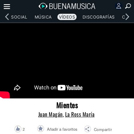
RED SOCIAL
MÚSICA
VÍDEOS
DISCOGRAFÍAS
CONC
Mientes
Juan Magán
,
La Ross María
Añadir a favoritos
2
Compartir