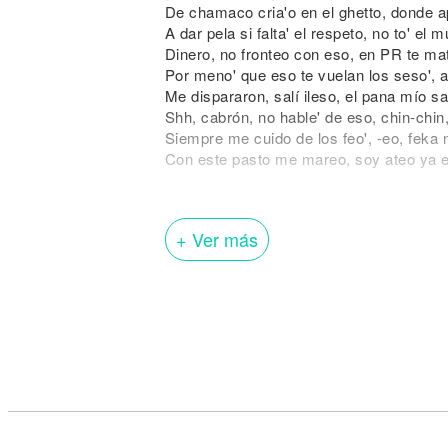
De chamaco cria'o en el ghetto, donde ap
A dar pela si falta' el respeto, no to' el
Dinero, no fronteo con eso, en PR te ma
Por meno' que eso te vuelan los seso', a
Me dispararon, salí ileso, el pana mío sa
Shh, cabrón, no hable' de eso, chin-chin
Siempre me cuido de los feo', -eo, feka
Con este pasto me mareo, soy ateo ya e
[Coro: Jon Z & Morad]
Ando con los míos, si no ando solo
+ Ver más
Siempre ready pa'l lío, tengo mis ojo' col
Con par de gata' flipo, celebro con mi eq
Como si fuera un gol
Yo ando con los míos, si no ando solo
Siempre ready pa'l lío, tengo mis ojo' col
Con par de gata' flipo, celebro con mi eq
Como si fuera un gol (Ah)
[Verso 2: Morad]
Antes caminaba sin yo nada (Ah)