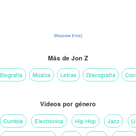
[Reportar Error]
Más de Jon Z
Biografía
Música
Letras
Discografía
Con
Vídeos por género
Cumbia
Electronica
Hip Hop
Jazz
L