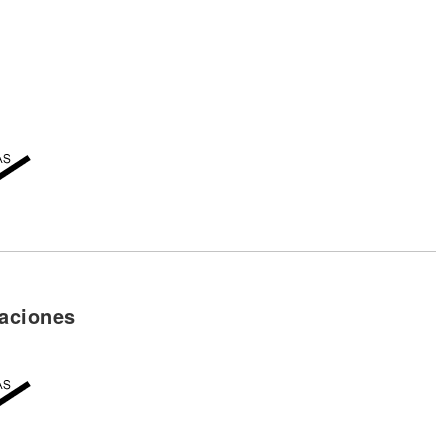
ana me salió ileso
o'
uipo
o'
uipo
aciones