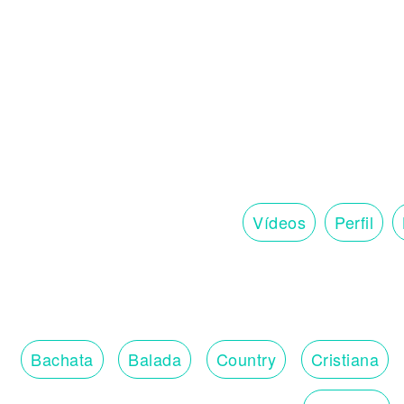
Vídeos
Perfil
Bachata
Balada
Country
Cristiana