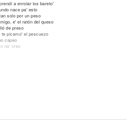
rendí a enrolar los bareto'
 mundo nace pa' esto
tan solo por un peso
migo, e' el ratón del queso
lió de preso
, te picamo' el pescuezo
 no capeo
n na' creo
o'
uipo
o'
uipo