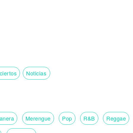
ciertos
Noticias
lanera
Merengue
Pop
R&B
Reggae