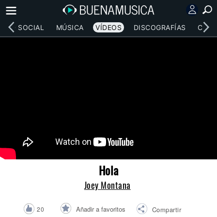
RED SOCIAL
MÚSICA
VÍDEOS
DISCOGRAFÍAS
CONC
Hola
Joey Montana
Añadir a favoritos
20
Compartir