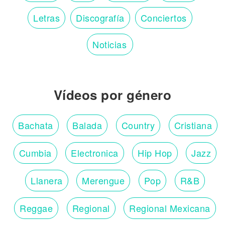
Letras
Discografía
Conciertos
Noticias
Vídeos por género
Bachata
Balada
Country
Cristiana
Cumbia
Electronica
Hip Hop
Jazz
Llanera
Merengue
Pop
R&B
Reggae
Regional
Regional Mexicana