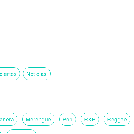
ciertos
Noticias
lanera
Merengue
Pop
R&B
Reggae