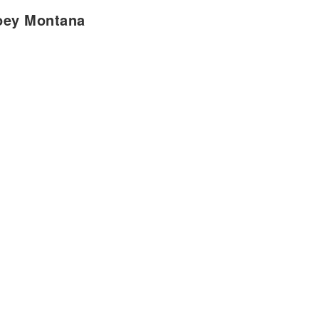
a pasó mal
oey Montana
ancehall
ue la pasó mal
ancehall
l
l
a pasó mal
ancehall
ue la pasó mal
ancehall