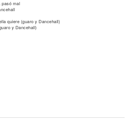
a pasó mal
ancehall
ella quiere (guaro y Dancehall)
(guaro y Dancehall)
(Yeh)
r
r