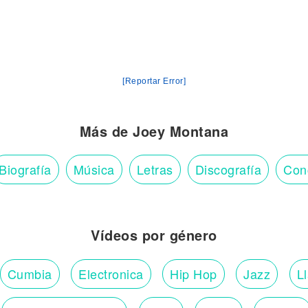
[Reportar Error]
Más de Joey Montana
Biografía
Música
Letras
Discografía
Con
Vídeos por género
Cumbia
Electronica
Hip Hop
Jazz
L