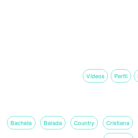
Vídeos
Perfil
Bachata
Balada
Country
Cristiana