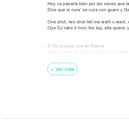
Hoy va pasarla bien por las veces que l
Dice que el cora' se cura con guaro y D
One shot, two shot tell me wath u want, 
Oye DJ take it from the top, ella quiere 
El DJ le puso una de Beenie
Dejó el cora' en casa y salió con la mini
Debajo el bikini pal' after baby mataste 
+ Ver más
Ahora te está llamando y ya se jodió
Tu quieres Dancehall, tu no quieres amo
Si vuelve a llamar le contesto yo
Que ese cara e' picha ya te perdió
Y ahora te está llamando y ya se jodió
Tu quieres dancehall, tu no quieres amo
Si vuelve a llamar le contesto yo
Le contesto yo y le digo que