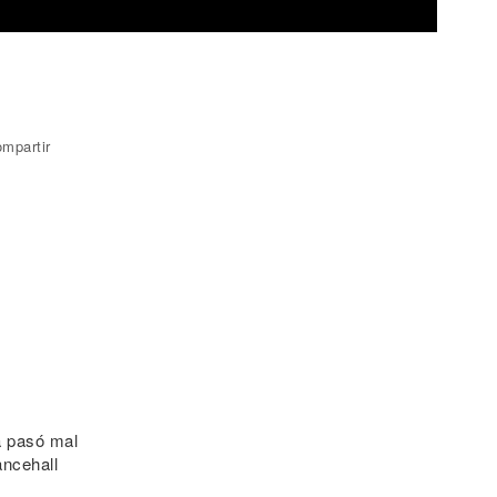
mpartir
a pasó mal
ancehall