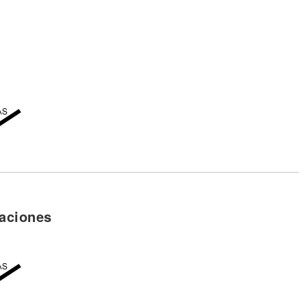
ella quiere (guaro y Dancehall)
(guaro y Dancehall)
lo que ella quiere es (guaro y Dancehall)
(guaro y Dancehall)
aciones