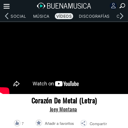
RED SOCIAL
MÚSICA
VÍDEOS
DISCOGRAFÍAS
CONC
Corazón De Metal (Letra)
Joey Montana
Añadir a favoritos
7
Compartir