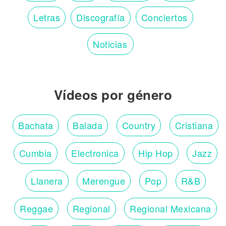
Letras
Discografía
Conciertos
Noticias
Vídeos por género
Bachata
Balada
Country
Cristiana
Cumbia
Electronica
Hip Hop
Jazz
Llanera
Merengue
Pop
R&B
Reggae
Regional
Regional Mexicana