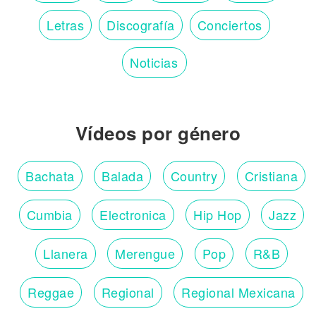
Letras
Discografía
Conciertos
Noticias
Vídeos por género
Bachata
Balada
Country
Cristiana
Cumbia
Electronica
Hip Hop
Jazz
Llanera
Merengue
Pop
R&B
Reggae
Regional
Regional Mexicana