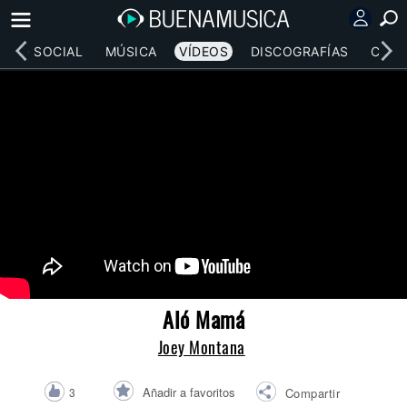
RED SOCIAL
MÚSICA
VÍDEOS
DISCOGRAFÍAS
CONC
Aló Mamá
Joey Montana
Añadir a favoritos
3
Compartir