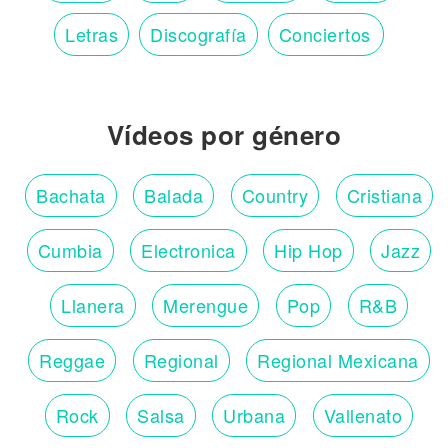
Letras
Discografía
Conciertos
Vídeos por género
Bachata
Balada
Country
Cristiana
Cumbia
Electronica
Hip Hop
Jazz
Llanera
Merengue
Pop
R&B
Reggae
Regional
Regional Mexicana
Rock
Salsa
Urbana
Vallenato