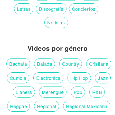
Letras
Discografía
Conciertos
Noticias
Vídeos por género
Bachata
Balada
Country
Cristiana
Cumbia
Electronica
Hip Hop
Jazz
Llanera
Merengue
Pop
R&B
Reggae
Regional
Regional Mexicana