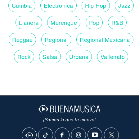
Cumbia
Electronica
Hip Hop
Jazz
Llanera
Merengue
Pop
R&B
Reggae
Regional
Regional Mexicana
Rock
Salsa
Urbana
Vallenato
¡Somos lo que te mueve!