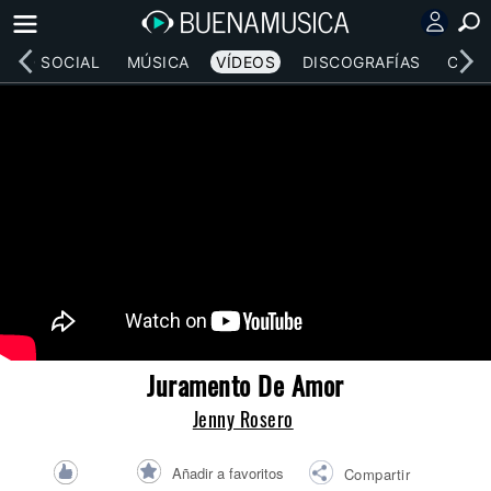
RED SOCIAL
MÚSICA
VÍDEOS
DISCOGRAFÍAS
CONC
Juramento De Amor
Jenny Rosero
Añadir a favoritos
Compartir