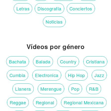
Letras
Discografía
Conciertos
Noticias
Vídeos por género
Bachata
Balada
Country
Cristiana
Cumbia
Electronica
Hip Hop
Jazz
Llanera
Merengue
Pop
R&B
Reggae
Regional
Regional Mexicana