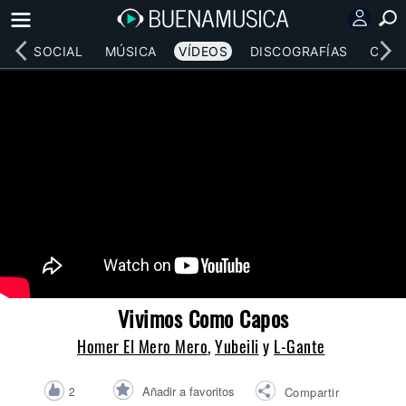
RED SOCIAL
MÚSICA
VÍDEOS
DISCOGRAFÍAS
CONC
Vivimos Como Capos
Homer El Mero Mero
,
Yubeili
y
L-Gante
Añadir a favoritos
2
Compartir