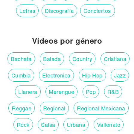
Letras
Discografía
Conciertos
Vídeos por género
Bachata
Balada
Country
Cristiana
Cumbia
Electronica
Hip Hop
Jazz
Llanera
Merengue
Pop
R&B
Reggae
Regional
Regional Mexicana
Rock
Salsa
Urbana
Vallenato