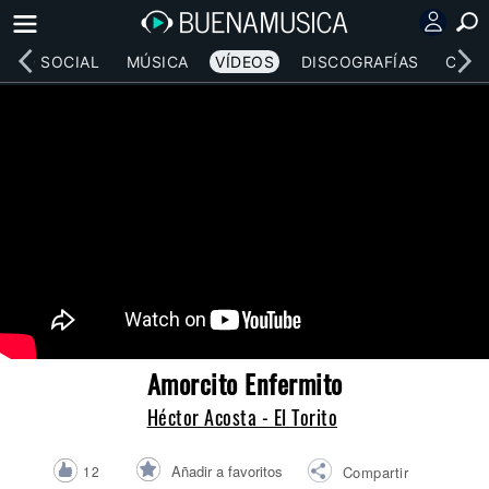
RED SOCIAL
MÚSICA
VÍDEOS
DISCOGRAFÍAS
CONC
Amorcito Enfermito
Héctor Acosta - El Torito
Añadir a favoritos
12
Compartir