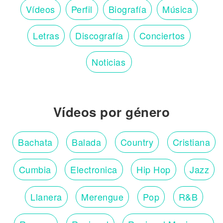
Vídeos
Perfil
Biografía
Música
Letras
Discografía
Conciertos
Noticias
Vídeos por género
Bachata
Balada
Country
Cristiana
Cumbia
Electronica
Hip Hop
Jazz
Llanera
Merengue
Pop
R&B