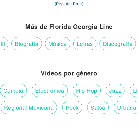
[Reportar Error]
Más de Florida Georgia Line
fil
Biografía
Música
Letras
Discografía
Vídeos por género
Cumbia
Electronica
Hip Hop
Jazz
L
Regional Mexicana
Rock
Salsa
Urbana