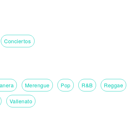
Conciertos
lanera
Merengue
Pop
R&B
Reggae
Vallenato