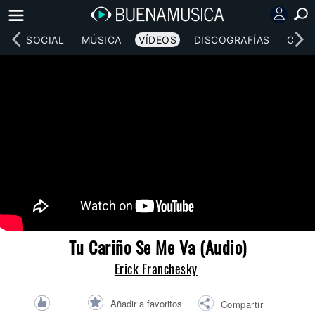
RED SOCIAL
MÚSICA
VÍDEOS
DISCOGRAFÍAS
CONC
Tu Cariño Se Me Va (Audio)
Erick Franchesky
Añadir a favoritos
Compartir