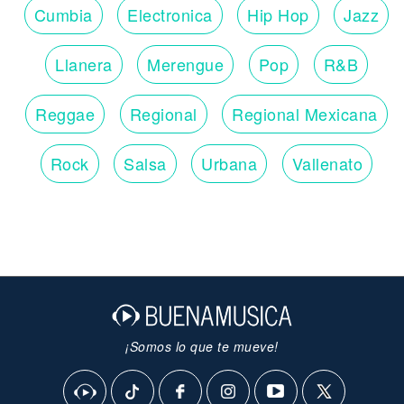
Cumbia
Electronica
Hip Hop
Jazz
Llanera
Merengue
Pop
R&B
Reggae
Regional
Regional Mexicana
Rock
Salsa
Urbana
Vallenato
¡Somos lo que te mueve!