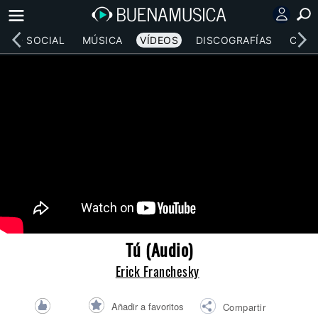
RED SOCIAL
MÚSICA
VÍDEOS
DISCOGRAFÍAS
CONC
Tú (Audio)
Erick Franchesky
Añadir a favoritos
Compartir