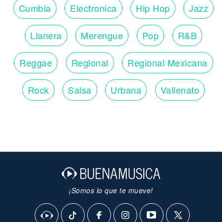
Cumbia
Electronica
Hip Hop
Jazz
Llanera
Merengue
Pop
R&B
Reggae
Regional
Regional Mexicana
Rock
Salsa
Urbana
Vallenato
¡Somos lo que te mueve!