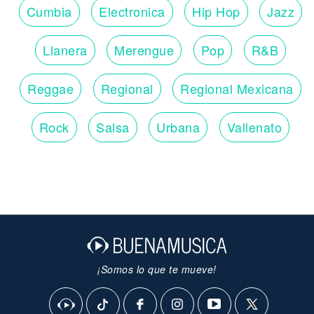
Cumbia
Electronica
Hip Hop
Jazz
Llanera
Merengue
Pop
R&B
Reggae
Regional
Regional Mexicana
Rock
Salsa
Urbana
Vallenato
¡Somos lo que te mueve!