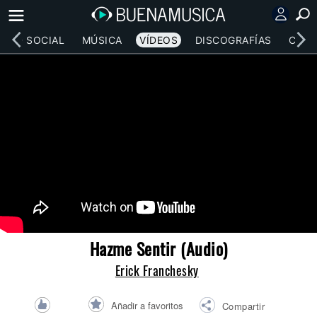
RED SOCIAL
MÚSICA
VÍDEOS
DISCOGRAFÍAS
CONC
Hazme Sentir (Audio)
Erick Franchesky
Añadir a favoritos
Compartir