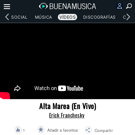
RED SOCIAL
MÚSICA
VÍDEOS
DISCOGRAFÍAS
CONC
Alta Marea (En Vivo)
Erick Franchesky
Añadir a favoritos
1
Compartir