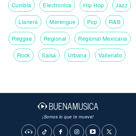
Cumbia
Electronica
Hip Hop
Jazz
Llanera
Merengue
Pop
R&B
Reggae
Regional
Regional Mexicana
Rock
Salsa
Urbana
Vallenato
¡Somos lo que te mueve!