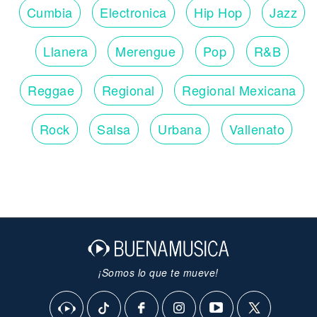
Cumbia
Electronica
Hip Hop
Jazz
Llanera
Merengue
Pop
R&B
Reggae
Regional
Regional Mexicana
Rock
Salsa
Urbana
Vallenato
¡Somos lo que te mueve!