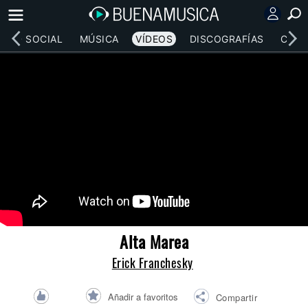
RED SOCIAL
MÚSICA
VÍDEOS
DISCOGRAFÍAS
CONC
Alta Marea
Erick Franchesky
Añadir a favoritos
Compartir